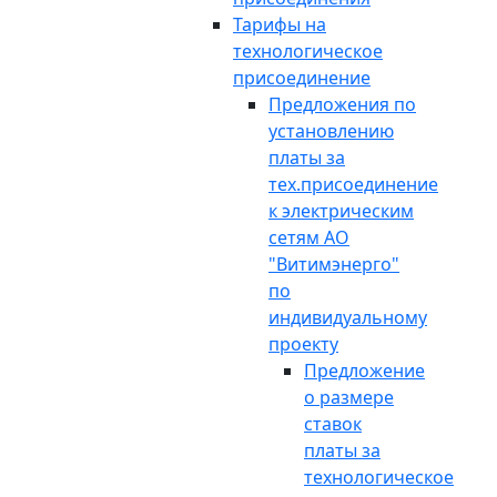
Тарифы на
технологическое
присоединение
Предложения по
установлению
платы за
тех.присоединение
к электрическим
сетям АО
"Витимэнерго"
по
индивидуальному
проекту
Предложение
о размере
ставок
платы за
технологическое