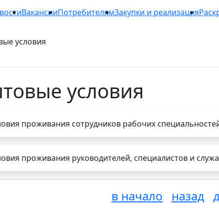
вости
Вакансии
Потребителям
Закупки и реализация
Раск
вые условия
товые условия
ловия проживания сотрудников рабочих специальносте
ловия проживания руководителей, специалистов и служ
в начало
назад