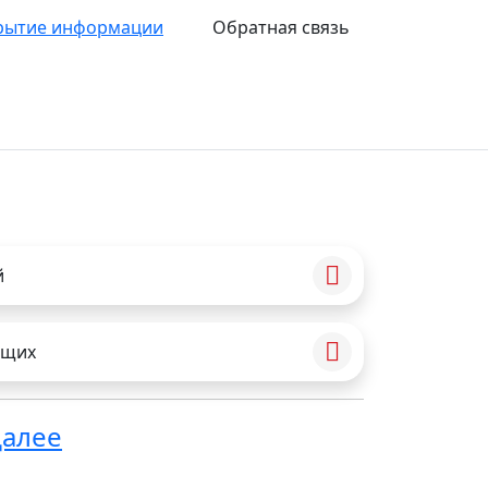
рытие информации
Обратная связь
й
ащих
далее