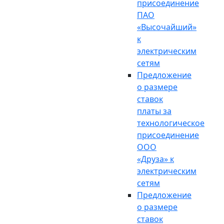
присоединение
ПАО
«Высочайший»
к
электрическим
сетям
Предложение
о размере
ставок
платы за
технологическое
присоединение
ООО
«Друза» к
электрическим
сетям
Предложение
о размере
ставок