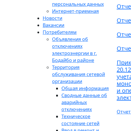
персональных данных
Отче
Интернет-приемная
Новости
Отче
Вакансии
Потребителям
Отче
Объявления об
отключениях
Отче
электроэнергии в г.
Бодайбо и районе
Прик
Территория
20.1
обслуживания сетевой
учет
организации
моно
Общая информация
и оп
Сводные данные об
элек
аварийных
отключениях
Отчет
Техническое
состояние сетей
Ввод в ремонт и