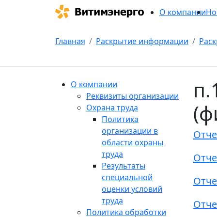
О компании
Но
Главная
Раскрытие информации
Раск
п.
О компании
Реквизиты организации
(ф
Охрана труда
Политика
организации в
Отче
области охраны
труда
Отче
Результаты
специальной
Отче
оценки условий
труда
Отче
Политика обработки