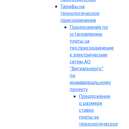
Тарифы на
технологическое
присоединение
Предложения по
установлению
платы за
тех.присоединение
к электрическим
сетям АО
"Витимэнерго"
по
индивидуальному
проекту
Предложение
о размере
ставок
платы за
технологическое