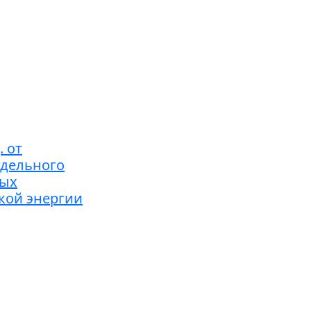
. от
здельного
ных
ской энергии