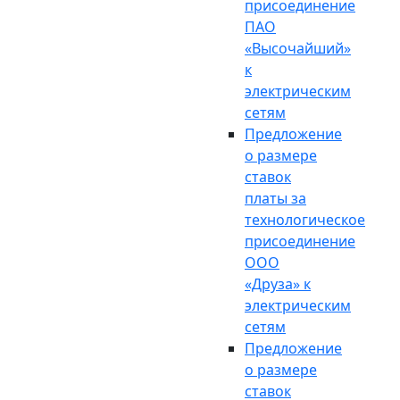
присоединение
ПАО
«Высочайший»
к
электрическим
сетям
Предложение
о размере
ставок
платы за
технологическое
присоединение
ООО
«Друза» к
электрическим
сетям
Предложение
о размере
ставок