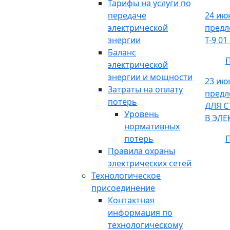
Тарифы на услуги по
передаче
24 ию
электрической
пред
энергии
Т-9 0
Баланс
П
электрической
энергии и мощности
23 ию
Затраты на оплату
пред
потерь
ДЛЯ 
Уровень
В ЭЛЕ
нормативных
потерь
П
Правила охраны
электрических сетей
Технологическое
присоединение
Контактная
информация по
технологическому