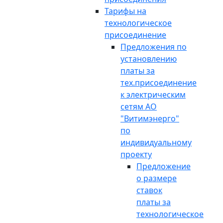
Тарифы на
технологическое
присоединение
Предложения по
установлению
платы за
тех.присоединение
к электрическим
сетям АО
"Витимэнерго"
по
индивидуальному
проекту
Предложение
о размере
ставок
платы за
технологическое