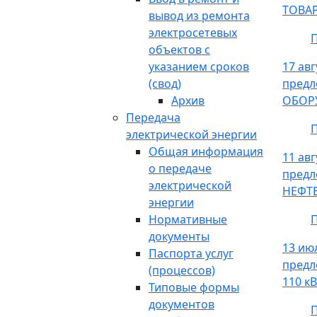
ТОВА
вывод из ремонта
электросетевых
П
объектов с
указанием сроков
17 ав
(свод)
пред
Архив
ОБОР
Передача
П
электрической энергии
Общая информация
11 ав
о передаче
пред
электрической
НЕФТ
энергии
Нормативные
П
документы
13 ию
Паспорта услуг
предл
(процессов)
110 
Типовые формы
документов
П