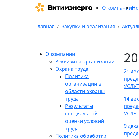
О компании
Но
Главная
Закупки и реализация
Актуал
20
О компании
Реквизиты организации
Охрана труда
21 де
Политика
пред
организации в
УСЛУ
области охраны
труда
14 де
Результаты
пред
специальной
УСЛУ
оценки условий
9 дек
труда
пред
Политика обработки