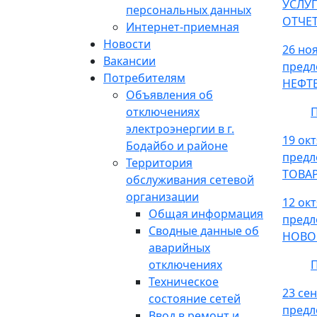
УСЛУ
персональных данных
ОТЧЕ
Интернет-приемная
Новости
26 но
Вакансии
пред
Потребителям
НЕФТ
Объявления об
отключениях
П
электроэнергии в г.
19 ок
Бодайбо и районе
пред
Территория
ТОВА
обслуживания сетевой
организации
12 ок
Общая информация
пред
Сводные данные об
НОВО
аварийных
отключениях
П
Техническое
23 се
состояние сетей
пред
Ввод в ремонт и