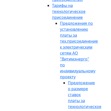
Тарифы на
технологическое
присоединение
Предложения по
установлению
платы за
тех.присоединение
к электрическим
сетям АО
"Витимэнерго"
по
индивидуальному
проекту
Предложение
о размере
ставок
платы за
технологическое