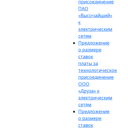
присоединение
ПАО
«Высочайший»
к
электрическим
сетям
Предложение
о размере
ставок
платы за
технологическое
присоединение
ООО
«Друза» к
электрическим
сетям
Предложение
о размере
ставок