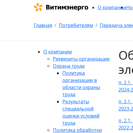
О компании
Но
Главная
Потребителям
Передача элек
Об
О компании
Реквизиты организации
эл
Охрана труда
Политика
организации в
п. 2.
области охраны
2024-2
труда
Результаты
п. 2.
специальной
2023-2
оценки условий
п. 2.
труда
2022-2
Политика обработки