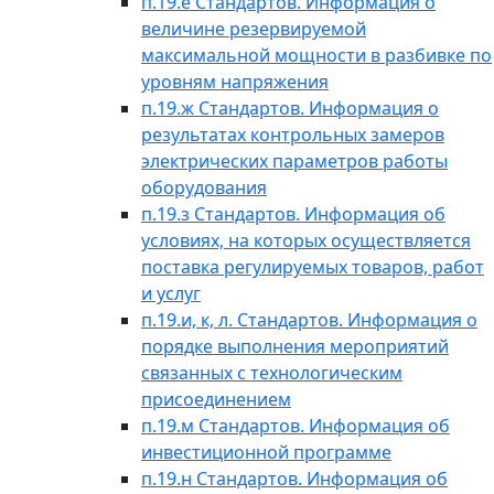
п.19.е Стандартов. Информация о
величине резервируемой
максимальной мощности в разбивке по
уровням напряжения
п.19.ж Стандартов. Информация о
результатах контрольных замеров
электрических параметров работы
оборудования
п.19.з Стандартов. Информация об
условиях, на которых осуществляется
поставка регулируемых товаров, работ
и услуг
п.19.и, к, л. Стандартов. Информация о
порядке выполнения мероприятий
связанных с технологическим
присоединением
п.19.м Стандартов. Информация об
инвестиционной программе
п.19.н Стандартов. Информация об