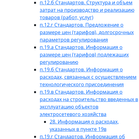
п.12.б Стандартов. Структура и объем
затрат на производство и реализацию
товаров (работ, услуг)
п.12.г Стандартов. Предложение о
размере цен (тарифов), долгосрочных
параметров регулирования
п.19.а Стандартов. Информация о
размере цен (тарифов) подлежащих
регулированию
п.19.б Стандартов. Информация о
расходах, связанных с осуществлением
технологического присоединения
п.19.в Стандартов. Информация о
расходах на строительство введенных в
эксплуатацию объектов
электросетевого хозяйства
28. Информация о расходах,
указанных в пункте 19в
п.19.г Стандартов. Информация об